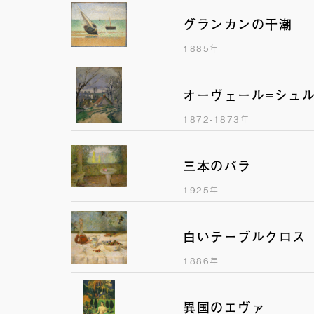
グランカンの干潮
1885年
オーヴェール=シュ
1872-1873年
三本のバラ
1925年
白いテーブルクロス
1886年
異国のエヴァ