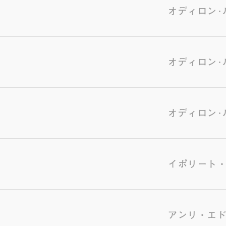
オディロン･
オディロン･
オディロン･
イポリート
アンリ・エ