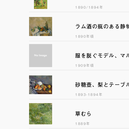
1890/1894年
ラム酒の瓶のある静
1890年頃
服を脱ぐモデル、マ
1909年頃
砂糖壺、梨とテーブ
1893-1894年
草むら
1889年