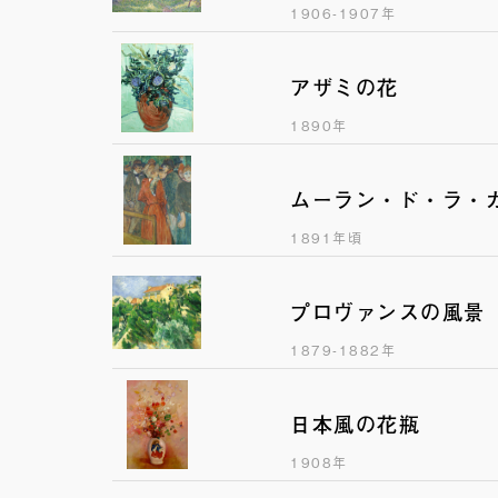
1906-1907年
アザミの花
1890年
ムーラン・ド・ラ・
1891年頃
プロヴァンスの風景
1879-1882年
日本風の花瓶
1908年