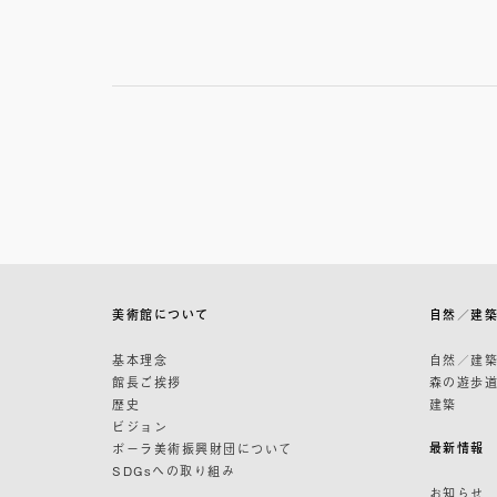
美術館について
自然／建
基本理念
自然／建
館長ご挨拶
森の遊歩
歴史
建築
ビジョン
最新情報
ポーラ美術振興財団について
SDGsへの取り組み
お知らせ