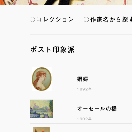
コレクション
作家名から探
ポスト印象派
娼婦
1892年
オーセールの橋
1902年