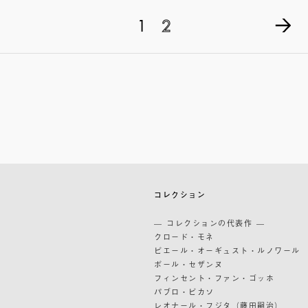
1
2
築
コレクション
築
— コレクションの代表作 —
道
クロード・モネ
ピエール・オーギュスト・ルノワール
ポール・セザンヌ
フィンセント・ファン・ゴッホ
パブロ・ピカソ
レオナール・フジタ（藤田嗣治）