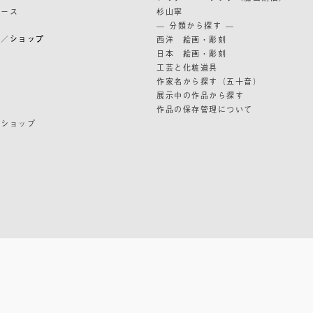
リース
杉山寧
— 分類から探す —
ン／ショップ
西洋 絵画・彫刻
日本 絵画・彫刻
ン
工芸と化粧道具
作家名から探す（五十音）
展示中の作品から探す
作品の保存管理について
ンショップ