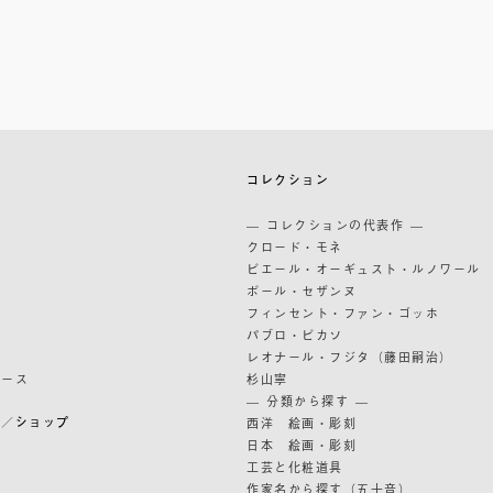
築
コレクション
築
— コレクションの代表作 —
道
クロード・モネ
ピエール・オーギュスト・ルノワール
ポール・セザンヌ
フィンセント・ファン・ゴッホ
パブロ・ピカソ
レオナール・フジタ（藤田嗣治）
リース
杉山寧
— 分類から探す —
ン／ショップ
西洋 絵画・彫刻
日本 絵画・彫刻
ン
工芸と化粧道具
作家名から探す（五十音）