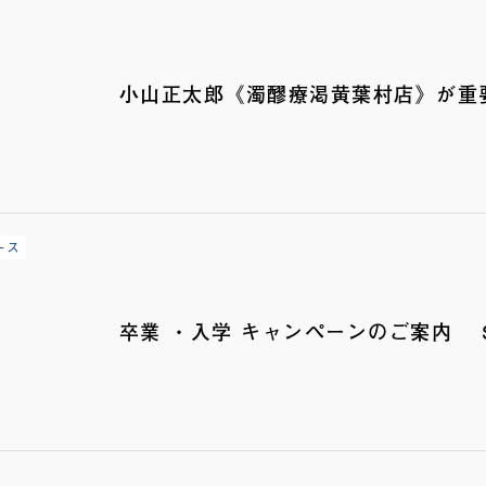
小山正太郎《濁醪療渇黄葉村店》が重
ース
卒業 ・入学 キャンペーンのご案内 SP