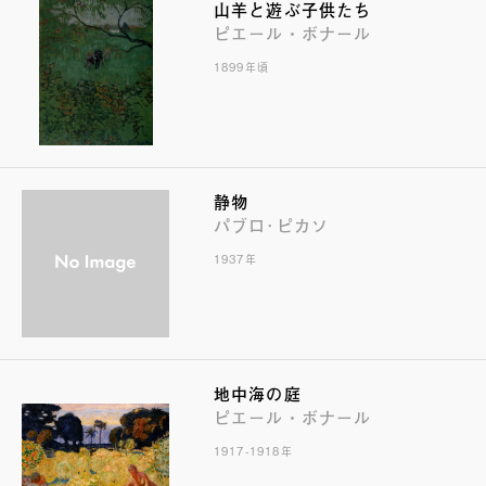
山羊と遊ぶ子供たち
ピエール・ボナール
1899年頃
静物
パブロ･ピカソ
1937年
地中海の庭
ピエール・ボナール
1917-1918年