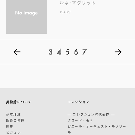
ルネ･マグリット
1948年
3
4
5
6
7
美術館について
コレクション
基本理念
— コレクションの代表作 —
館長ご挨拶
クロード・モネ
歴史
ピエール・オーギュスト・ルノワー
ビジョン
ル