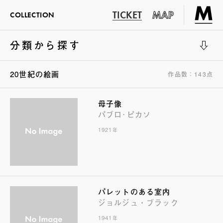
TICKET
MAP
COLLECTION
分類から探す
展示室1
20世紀の絵画
作品数：143点
母子像
パブロ･ピカソ
1921年
パレットのある室内
ジョルジュ・ブラック
1941年