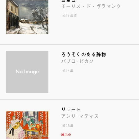
モーリス・ド・ヴラマンク
1921年頃
ろうそくのある静物
パブロ･ピカソ
1944年
リュート
アンリ･マティス
1943年
展示中