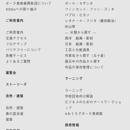
ポーラ美術振興財団について
ポール・セザンヌ
SDGsへの取り組み
フィンセント・ファン・ゴッホ
パブロ・ピカソ
ご利用案内
レオナール・フジタ（藤田嗣治）
杉山寧
ご利用案内
— 分類から探す —
交通アクセス
西洋 絵画・彫刻
フロアマップ
日本 絵画・彫刻
バリアフリーについて
工芸と化粧道具
各種サービス
作家名から探す（五十音）
よくあるご質問
展示中の作品から探す
作品の保存管理について
展覧会
ラーニング
ストーリーズ
ラーニング
自然／建築
学校団体向け解説
ビジネスのためのアートワークショ
自然／建築
ップ
森の遊歩道
#おうちでポーラ美術館
建築
採用情報