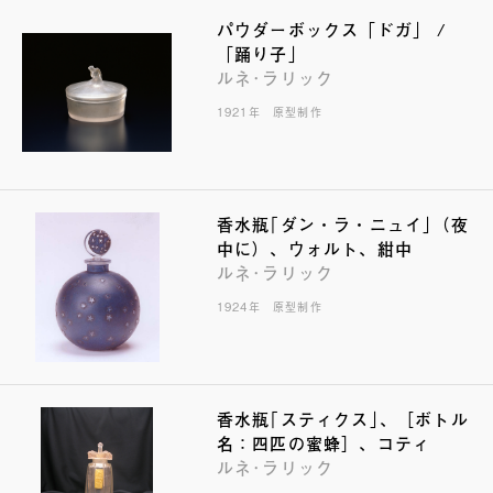
パウダーボックス「ドガ」 /
「踊り子」
ルネ･ラリック
1921年 原型制作
香水瓶｢ダン・ラ・ニュイ｣（夜
中に）、ウォルト、紺中
ルネ･ラリック
1924年 原型制作
香水瓶｢スティクス｣、［ボトル
名：四匹の蜜蜂］、コティ
ルネ･ラリック