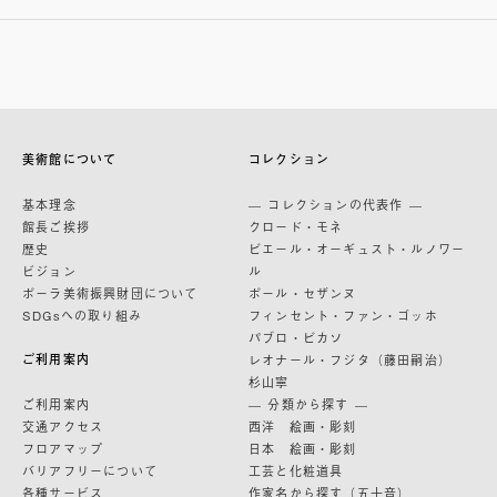
美術館について
コレクション
基本理念
— コレクションの代表作 —
館長ご挨拶
クロード・モネ
歴史
ピエール・オーギュスト・ルノワー
ビジョン
ル
ポーラ美術振興財団について
ポール・セザンヌ
SDGsへの取り組み
フィンセント・ファン・ゴッホ
パブロ・ピカソ
ご利用案内
レオナール・フジタ（藤田嗣治）
杉山寧
ご利用案内
— 分類から探す —
交通アクセス
西洋 絵画・彫刻
フロアマップ
日本 絵画・彫刻
バリアフリーについて
工芸と化粧道具
各種サービス
作家名から探す（五十音）