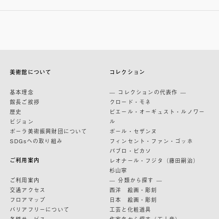
美術館について
コレクション
基本理念
— コレクションの代表作 —
館長ご挨拶
クロード・モネ
歴史
ピエール・オーギュスト・ルノワー
ビジョン
ル
ポーラ美術振興財団について
ポール・セザンヌ
SDGsへの取り組み
フィンセント・ファン・ゴッホ
パブロ・ピカソ
ご利用案内
レオナール・フジタ（藤田嗣治）
杉山寧
ご利用案内
— 分類から探す —
交通アクセス
西洋 絵画・彫刻
フロアマップ
日本 絵画・彫刻
バリアフリーについて
工芸と化粧道具
各種サービス
作家名から探す（五十音）