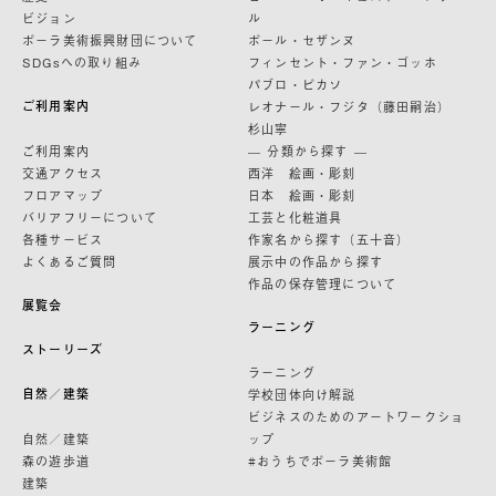
ビジョン
ル
ポーラ美術振興財団について
ポール・セザンヌ
SDGsへの取り組み
フィンセント・ファン・ゴッホ
パブロ・ピカソ
ご利用案内
レオナール・フジタ（藤田嗣治）
杉山寧
ご利用案内
— 分類から探す —
交通アクセス
西洋 絵画・彫刻
フロアマップ
日本 絵画・彫刻
バリアフリーについて
工芸と化粧道具
各種サービス
作家名から探す（五十音）
よくあるご質問
展示中の作品から探す
作品の保存管理について
展覧会
ラーニング
ストーリーズ
ラーニング
自然／建築
学校団体向け解説
ビジネスのためのアートワークショ
自然／建築
ップ
森の遊歩道
#おうちでポーラ美術館
建築