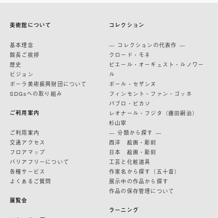
美術館について
コレクション
基本理念
— コレクションの代表作 —
館長ご挨拶
クロード・モネ
歴史
ピエール・オーギュスト・ルノワー
ビジョン
ル
ポーラ美術振興財団について
ポール・セザンヌ
SDGsへの取り組み
フィンセント・ファン・ゴッホ
パブロ・ピカソ
ご利用案内
レオナール・フジタ（藤田嗣治）
杉山寧
ご利用案内
— 分類から探す —
交通アクセス
西洋 絵画・彫刻
フロアマップ
日本 絵画・彫刻
バリアフリーについて
工芸と化粧道具
各種サービス
作家名から探す（五十音）
よくあるご質問
展示中の作品から探す
作品の保存管理について
展覧会
ラーニング