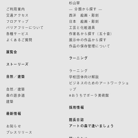
杉山寧
ご利用案内
— 分類から探す —
交通アクセス
西洋 絵画・彫刻
フロアマップ
日本 絵画・彫刻
バリアフリーについて
工芸と化粧道具
各種サービス
作家名から探す（五十音）
よくあるご質問
展示中の作品から探す
作品の保存管理について
展覧会
ラーニング
ストーリーズ
ラーニング
自然／建築
学校団体向け解説
ビジネスのためのアートワークショ
自然／建築
ップ
森の遊歩道
#おうちでポーラ美術館
建築
採用情報
最新情報
館長日誌
アートの森で逢いましょう
お知らせ
プレスリリース