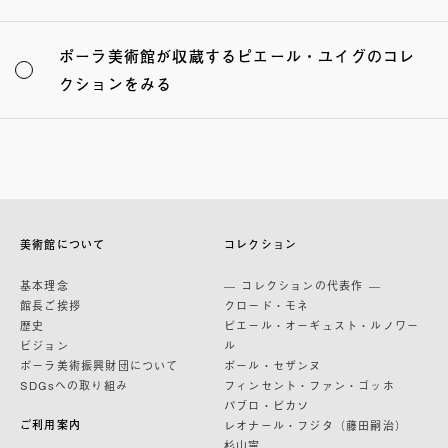
ポーラ美術館が収蔵するピエール・ユイグのコレ
クションをみる
美術館について
コレクション
基本理念
— コレクションの代表作 —
館長ご挨拶
クロード・モネ
歴史
ピエール・オーギュスト・ルノワー
ビジョン
ル
ポーラ美術振興財団について
ポール・セザンヌ
SDGsへの取り組み
フィンセント・ファン・ゴッホ
パブロ・ピカソ
ご利用案内
レオナール・フジタ（藤田嗣治）
杉山寧