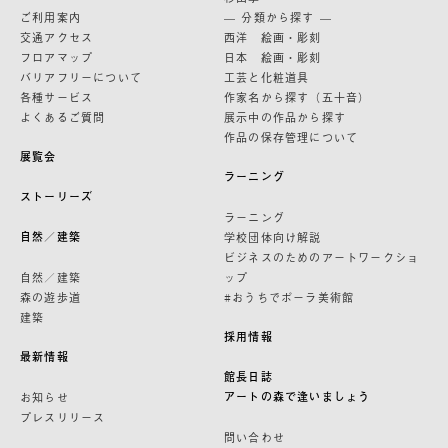
ご利用案内
— 分類から探す —
交通アクセス
西洋 絵画・彫刻
フロアマップ
日本 絵画・彫刻
バリアフリーについて
工芸と化粧道具
各種サービス
作家名から探す（五十音）
よくあるご質問
展示中の作品から探す
作品の保存管理について
展覧会
ラーニング
ストーリーズ
ラーニング
自然／建築
学校団体向け解説
ビジネスのためのアートワークショ
自然／建築
ップ
森の遊歩道
#おうちでポーラ美術館
建築
採用情報
最新情報
館長日誌
アートの森で逢いましょう
お知らせ
プレスリリース
問い合わせ