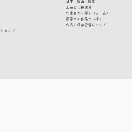
日本 絵画・彫刻
ン
工芸と化粧道具
作家名から探す（五十音）
展示中の作品から探す
作品の保存管理について
ンショップ