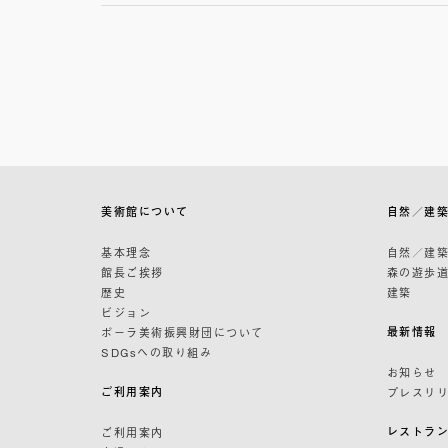
美術館について
自然／建
基本理念
自然／建
館長ご挨拶
森の遊歩
歴史
建築
ビジョン
最新情報
ポーラ美術振興財団について
SDGsへの取り組み
お知らせ
ご利用案内
プレスリ
レストラ
ご利用案内