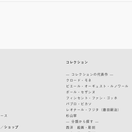
築
コレクション
築
— コレクションの代表作 —
道
クロード・モネ
ピエール・オーギュスト・ルノワール
ポール・セザンヌ
フィンセント・ファン・ゴッホ
パブロ・ピカソ
レオナール・フジタ（藤田嗣治）
リース
杉山寧
— 分類から探す —
ン／ショップ
西洋 絵画・彫刻