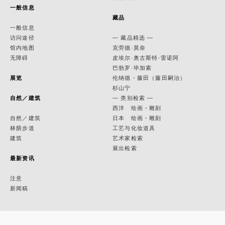
一般信息
藏品
一般信息
访问途径
— 藏品精选 —
馆内地图
克劳德·莫奈
无障碍
皮埃尔·奥古斯特·雷诺阿
巴勃罗·毕加索
展览
伦纳德・藤田（藤田嗣治）
杉山宁
自然／建筑
— 类别检索 —
西洋 绘画・雕刻
自然／建筑
日本 绘画・雕刻
林荫步道
工艺与化妆道具
建筑
艺术家检索
展出检索
最新资讯
注意
新闻稿