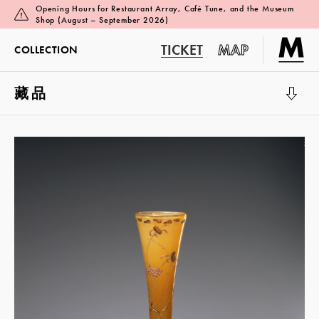
Opening Hours for Restaurant Array, Café Tune, and the Museum
Shop (August – September 2026)
TICKET
MAP
COLLECTION
藏品
展览厅 1