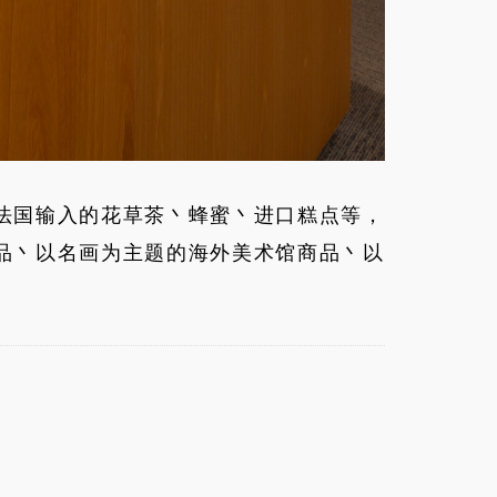
法国输入的花草茶丶蜂蜜丶进口糕点等，
品丶以名画为主题的海外美术馆商品丶以