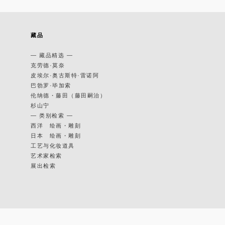
藏品
— 藏品精选 —
克劳德·莫奈
皮埃尔·奥古斯特·雷诺阿
巴勃罗·毕加索
伦纳德・藤田（藤田嗣治）
杉山宁
— 类别检索 —
西洋 绘画・雕刻
日本 绘画・雕刻
工艺与化妆道具
艺术家检索
展出检索