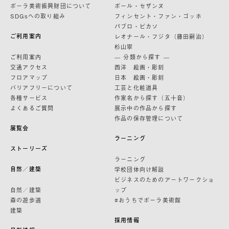
ポーラ美術振興財団について
ポール・セザンヌ
SDGsへの取り組み
フィンセント・ファン・ゴッホ
パブロ・ピカソ
ご利用案内
レオナール・フジタ（藤田嗣治）
杉山寧
ご利用案内
— 分類から探す —
交通アクセス
西洋 絵画・彫刻
フロアマップ
日本 絵画・彫刻
バリアフリーについて
工芸と化粧道具
各種サービス
作家名から探す（五十音）
よくあるご質問
展示中の作品から探す
作品の保存管理について
展覧会
ラーニング
ストーリーズ
ラーニング
自然／建築
学校団体向け解説
ビジネスのためのアートワークショ
自然／建築
ップ
森の遊歩道
#おうちでポーラ美術館
建築
採用情報