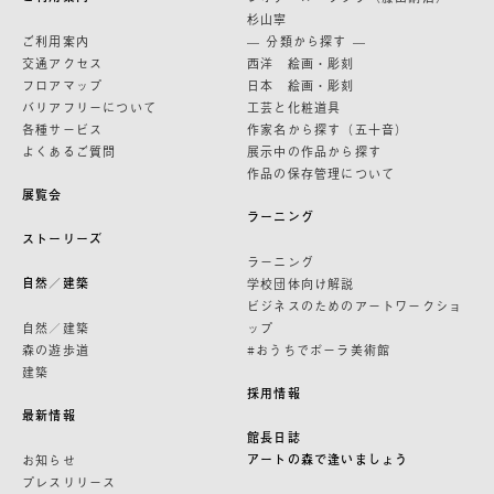
杉山寧
ご利用案内
— 分類から探す —
交通アクセス
西洋 絵画・彫刻
フロアマップ
日本 絵画・彫刻
バリアフリーについて
工芸と化粧道具
各種サービス
作家名から探す（五十音）
よくあるご質問
展示中の作品から探す
作品の保存管理について
展覧会
ラーニング
ストーリーズ
ラーニング
自然／建築
学校団体向け解説
ビジネスのためのアートワークショ
自然／建築
ップ
森の遊歩道
#おうちでポーラ美術館
建築
採用情報
最新情報
館長日誌
アートの森で逢いましょう
お知らせ
プレスリリース