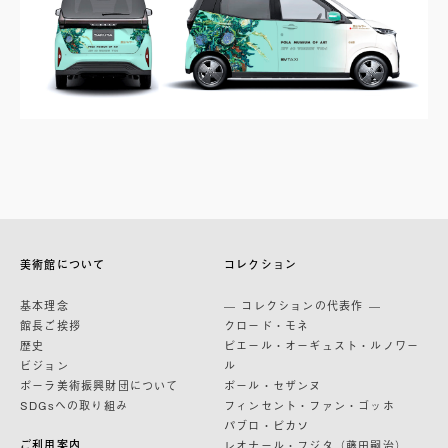
美術館について
コレクション
基本理念
— コレクションの代表作 —
館長ご挨拶
クロード・モネ
歴史
ピエール・オーギュスト・ルノワー
ビジョン
ル
ポーラ美術振興財団について
ポール・セザンヌ
SDGsへの取り組み
フィンセント・ファン・ゴッホ
パブロ・ピカソ
ご利用案内
レオナール・フジタ（藤田嗣治）