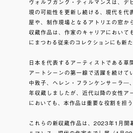
ヴォルフガング・ティルマンスは、デ
現の可能性を更新し続ける、現代を代
屋や、制作現場となるアトリエの窓か
収蔵作品は、作家のキャリアにおいて
にまつわる従来のコレクションにも新
日本を代表するアーティストである草
アートシーンの第一線で活躍を続けて
中敦子、ヘレン・フランケンサーラ―
年収蔵しましたが、近代以降の女性ア
においても、本作品は重要な役割を担
これらの新収蔵作品は、2023年1月開
ルマンス、現代の作家まで
」展（1月2