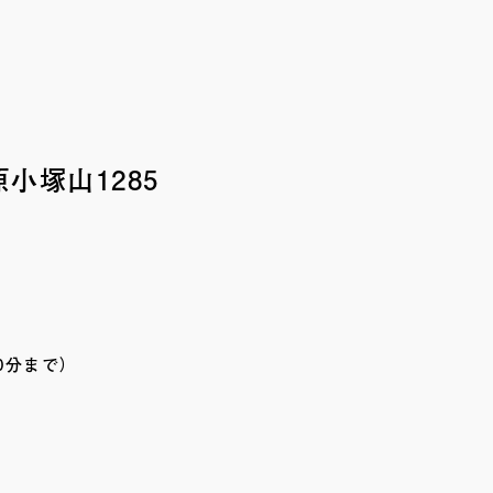
小塚山1285
0分まで）
）