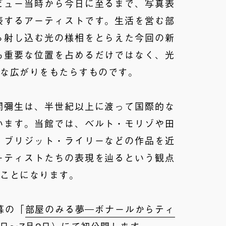
ビュー当時から今日に至るまで、写真表
表するアーティストです。生活を営む部
ら射し込む光の様相をとらえた今回の新
も重要な位置を占めるだけではなく、光
たな広がりをもたらすものです。
間彌生は、半世紀以上に渡って国際的な
います。当館では、ベルト・モリゾや田
、ブリジット・ライリーなどの作品を近
ーティストたちの表現を辿るという観点
うことになります。
幕の「
部屋のみる夢―ボナールからティ
8日～7月2日）にて初公開します。