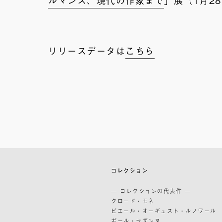
リリースデータは
こちら
築
コレクション
築
— コレクションの代表作 —
道
クロード・モネ
ピエール・オーギュスト・ルノワール
ポール・セザンヌ