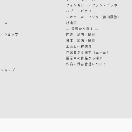
フィンセント・ファン・ゴッホ
パブロ・ピカソ
レオナール・フジタ（藤田嗣治）
リース
杉山寧
— 分類から探す —
ン／ショップ
西洋 絵画・彫刻
日本 絵画・彫刻
ン
工芸と化粧道具
作家名から探す（五十音）
展示中の作品から探す
作品の保存管理について
ンショップ