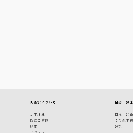
美術館について
自然／建
基本理念
自然／建
館長ご挨拶
森の遊歩
歴史
建築
ビジョン