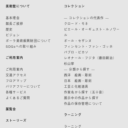
美術館について
コレクション
基本理念
— コレクションの代表作 —
館長ご挨拶
クロード・モネ
歴史
ピエール・オーギュスト・ルノワー
ビジョン
ル
ポーラ美術振興財団について
ポール・セザンヌ
SDGsへの取り組み
フィンセント・ファン・ゴッホ
パブロ・ピカソ
ご利用案内
レオナール・フジタ（藤田嗣治）
杉山寧
ご利用案内
— 分類から探す —
交通アクセス
西洋 絵画・彫刻
フロアマップ
日本 絵画・彫刻
バリアフリーについて
工芸と化粧道具
各種サービス
作家名から探す（五十音）
よくあるご質問
展示中の作品から探す
作品の保存管理について
展覧会
ラーニング
ストーリーズ
ラーニング