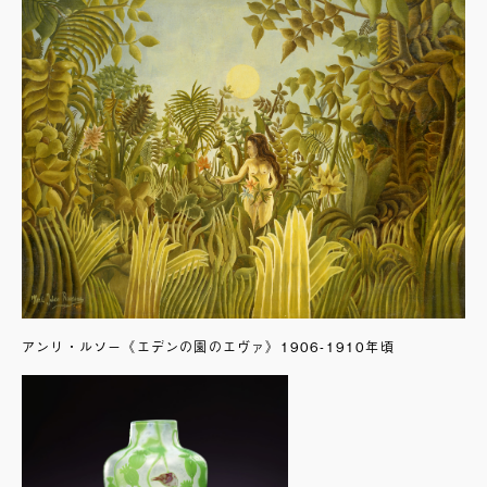
アンリ・ルソー《エデンの園のエヴァ》1906-1910年頃