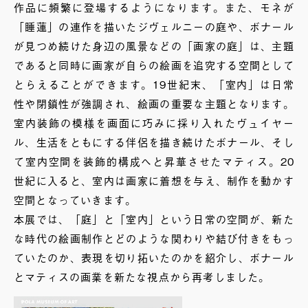
作品に頻繁に登場するようになります。また、モネが
「睡蓮」の連作を描いたジヴェルニーの庭や、ボナール
が見つめ続けた身辺の風景などの「画家の庭」は、主題
であると同時に画家が自らの絵画を追究する空間として
とらえることができます。19世紀末、「室内」は日常
性や閉鎖性が強調され、絵画の重要な主題となります。
室内装飾の模様を画面に巧みに採り入れたヴュイヤー
ル、生活をともにする伴侶を描き続けたボナール、そし
て室内空間を装飾的構成へと昇華させたマティス。20
世紀に入ると、室内は画家に着想を与え、制作を動かす
空間となっていきます。
本展では、「庭」と「室内」という日常の空間が、新た
な時代の絵画制作とどのような関わりや結び付きをもっ
ていたのか、表現を切り拓いたのかを紹介し、ボナール
とマティスの画業を新たな視点から再考しました。