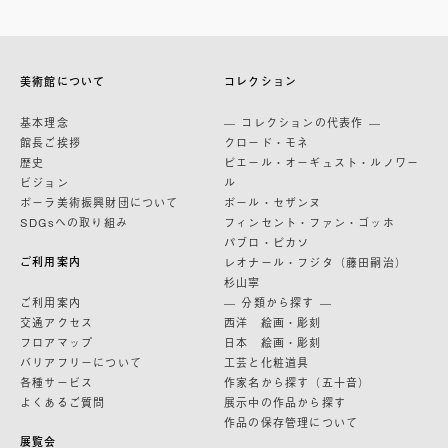
美術館について
コレクション
基本理念
— コレクションの代表作 —
館長ご挨拶
クロード・モネ
歴史
ピエール・オーギュスト・ルノワー
ビジョン
ル
ポーラ美術振興財団について
ポール・セザンヌ
SDGsへの取り組み
フィンセント・ファン・ゴッホ
パブロ・ピカソ
ご利用案内
レオナール・フジタ（藤田嗣治）
杉山寧
ご利用案内
— 分類から探す —
交通アクセス
西洋 絵画・彫刻
フロアマップ
日本 絵画・彫刻
バリアフリーについて
工芸と化粧道具
各種サービス
作家名から探す（五十音）
よくあるご質問
展示中の作品から探す
作品の保存管理について
展覧会