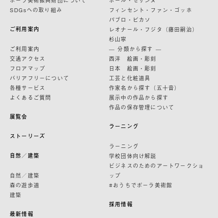
ポーラ美術振興財団について
ポール・セザンヌ
SDGsへの取り組み
フィンセント・ファン・ゴッホ
パブロ・ピカソ
ご利用案内
レオナール・フジタ（藤田嗣治）
杉山寧
ご利用案内
— 分類から探す —
交通アクセス
西洋 絵画・彫刻
フロアマップ
日本 絵画・彫刻
バリアフリーについて
工芸と化粧道具
各種サービス
作家名から探す（五十音）
よくあるご質問
展示中の作品から探す
作品の保存管理について
展覧会
ラーニング
ストーリーズ
ラーニング
自然／建築
学校団体向け解説
ビジネスのためのアートワークショ
自然／建築
ップ
森の遊歩道
#おうちでポーラ美術館
建築
採用情報
最新情報