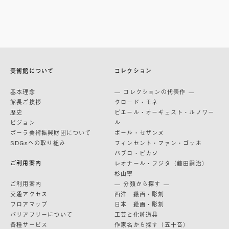
美術館について
コレクション
基本理念
— コレクションの代表作 —
館長ご挨拶
クロード・モネ
歴史
ピエール・オーギュスト・ルノワー
ビジョン
ル
ポーラ美術振興財団について
ポール・セザンヌ
SDGsへの取り組み
フィンセント・ファン・ゴッホ
パブロ・ピカソ
ご利用案内
レオナール・フジタ（藤田嗣治）
杉山寧
ご利用案内
— 分類から探す —
交通アクセス
西洋 絵画・彫刻
フロアマップ
日本 絵画・彫刻
バリアフリーについて
工芸と化粧道具
各種サービス
作家名から探す（五十音）