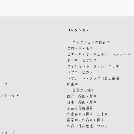
築
コレクション
築
— コレクションの代表作 —
道
クロード・モネ
ピエール・オーギュスト・ルノワール
ポール・セザンヌ
フィンセント・ファン・ゴッホ
パブロ・ピカソ
レオナール・フジタ（藤田嗣治）
リース
杉山寧
— 分類から探す —
ン／ショップ
西洋 絵画・彫刻
日本 絵画・彫刻
ン
工芸と化粧道具
作家名から探す（五十音）
展示中の作品から探す
作品の保存管理について
ンショップ