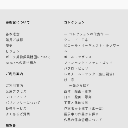
美術館について
コレクション
基本理念
— コレクションの代表作 —
館長ご挨拶
クロード・モネ
歴史
ピエール・オーギュスト・ルノワー
ビジョン
ル
ポーラ美術振興財団について
ポール・セザンヌ
SDGsへの取り組み
フィンセント・ファン・ゴッホ
パブロ・ピカソ
ご利用案内
レオナール・フジタ（藤田嗣治）
杉山寧
ご利用案内
— 分類から探す —
交通アクセス
西洋 絵画・彫刻
フロアマップ
日本 絵画・彫刻
バリアフリーについて
工芸と化粧道具
各種サービス
作家名から探す（五十音）
よくあるご質問
展示中の作品から探す
作品の保存管理について
展覧会