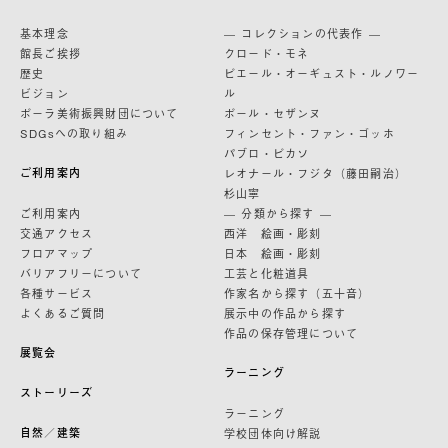
基本理念
— コレクションの代表作 —
館長ご挨拶
クロード・モネ
歴史
ピエール・オーギュスト・ルノワー
ビジョン
ル
ポーラ美術振興財団について
ポール・セザンヌ
SDGsへの取り組み
フィンセント・ファン・ゴッホ
パブロ・ピカソ
ご利用案内
レオナール・フジタ（藤田嗣治）
杉山寧
ご利用案内
— 分類から探す —
交通アクセス
西洋 絵画・彫刻
フロアマップ
日本 絵画・彫刻
バリアフリーについて
工芸と化粧道具
各種サービス
作家名から探す（五十音）
よくあるご質問
展示中の作品から探す
作品の保存管理について
展覧会
ラーニング
ストーリーズ
ラーニング
自然／建築
学校団体向け解説