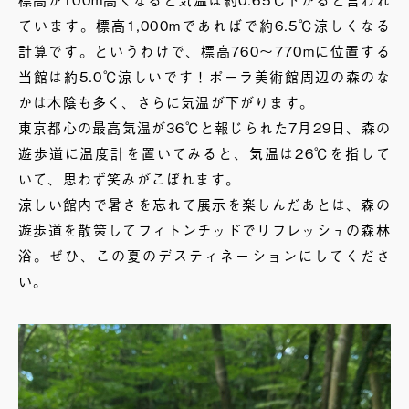
ています。標高1,000mであればで約6.5℃涼しくなる
計算です。というわけで、標高760〜770mに位置する
当館は約5.0℃涼しいです！ポーラ美術館周辺の森のな
かは木陰も多く、さらに気温が下がります。
東京都心の最高気温が36℃と報じられた7月29日、森の
遊歩道に温度計を置いてみると、気温は26℃を指して
いて、思わず笑みがこぼれます。
涼しい館内で暑さを忘れて展示を楽しんだあとは、森の
遊歩道を散策してフィトンチッドでリフレッシュの森林
浴。ぜひ、この夏のデスティネーションにしてくださ
い。