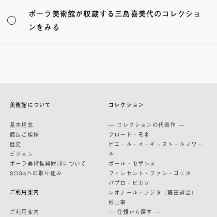
ポーラ美術館が収蔵する三島喜美代のコレクショ
ンをみる
美術館について
コレクション
基本理念
— コレクションの代表作 —
館長ご挨拶
クロード・モネ
歴史
ピエール・オーギュスト・ルノワー
ビジョン
ル
ポーラ美術振興財団について
ポール・セザンヌ
SDGsへの取り組み
フィンセント・ファン・ゴッホ
パブロ・ピカソ
ご利用案内
レオナール・フジタ（藤田嗣治）
杉山寧
ご利用案内
— 分類から探す —