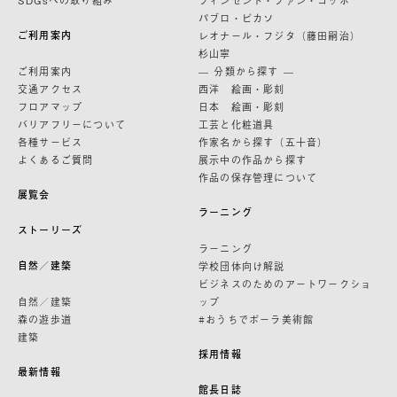
SDGsへの取り組み
フィンセント・ファン・ゴッホ
パブロ・ピカソ
ご利用案内
レオナール・フジタ（藤田嗣治）
杉山寧
ご利用案内
— 分類から探す —
交通アクセス
西洋 絵画・彫刻
フロアマップ
日本 絵画・彫刻
バリアフリーについて
工芸と化粧道具
各種サービス
作家名から探す（五十音）
よくあるご質問
展示中の作品から探す
作品の保存管理について
展覧会
ラーニング
ストーリーズ
ラーニング
自然／建築
学校団体向け解説
ビジネスのためのアートワークショ
自然／建築
ップ
森の遊歩道
#おうちでポーラ美術館
建築
採用情報
最新情報
館長日誌