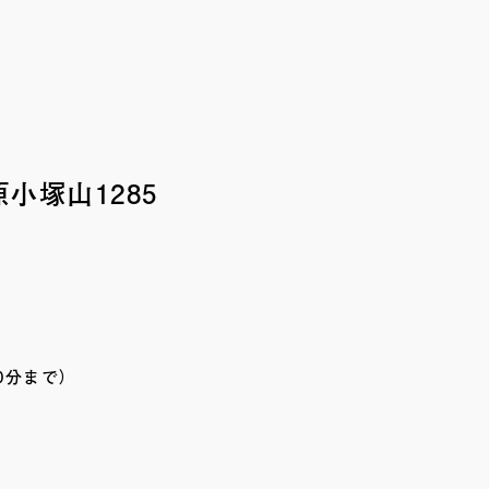
小塚山1285
0分まで）
）