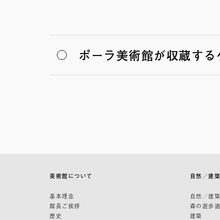
ポーラ美術館が収蔵する
美術館について
自然／建
基本理念
自然／建
館長ご挨拶
森の遊歩
歴史
建築