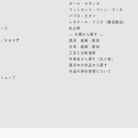
ポール・セザンヌ
フィンセント・ファン・ゴッホ
パブロ・ピカソ
レオナール・フジタ（藤田嗣治）
リース
杉山寧
— 分類から探す —
ン／ショップ
西洋 絵画・彫刻
日本 絵画・彫刻
ン
工芸と化粧道具
作家名から探す（五十音）
展示中の作品から探す
作品の保存管理について
ンショップ