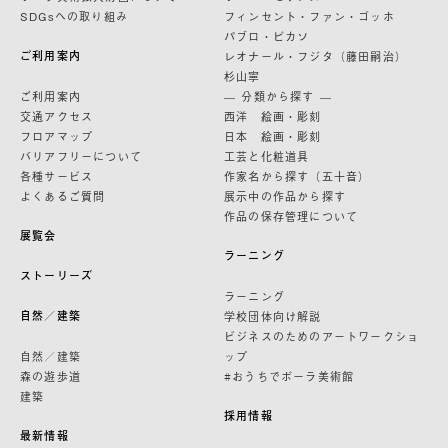
SDGsへの取り組み
フィンセント・ファン・ゴッホ
パブロ・ピカソ
ご利用案内
レオナール・フジタ（藤田嗣治）
杉山寧
ご利用案内
— 分類から探す —
交通アクセス
西洋 絵画・彫刻
フロアマップ
日本 絵画・彫刻
バリアフリーについて
工芸と化粧道具
各種サービス
作家名から探す（五十音）
よくあるご質問
展示中の作品から探す
作品の保存管理について
展覧会
ラーニング
ストーリーズ
ラーニング
自然／建築
学校団体向け解説
ビジネスのためのアートワークショ
自然／建築
ップ
森の遊歩道
#おうちでポーラ美術館
建築
採用情報
最新情報