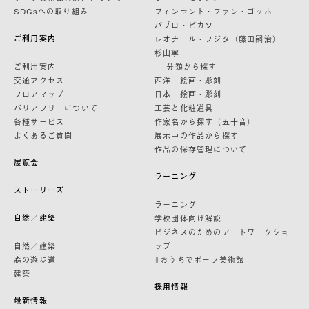
SDGsへの取り組み
フィンセント・ファン・ゴッホ
パブロ・ピカソ
ご利用案内
レオナール・フジタ（藤田嗣治）
杉山寧
ご利用案内
— 分類から探す —
交通アクセス
西洋 絵画・彫刻
フロアマップ
日本 絵画・彫刻
バリアフリーについて
工芸と化粧道具
各種サービス
作家名から探す（五十音）
よくあるご質問
展示中の作品から探す
作品の保存管理について
展覧会
ラーニング
ストーリーズ
ラーニング
自然／建築
学校団体向け解説
ビジネスのためのアートワークショ
自然／建築
ップ
森の遊歩道
#おうちでポーラ美術館
建築
採用情報
最新情報