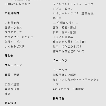
SDGsへの取り組み
フィンセント・ファン・ゴッホ
パブロ・ピカソ
ご利用案内
レオナール・フジタ（藤田嗣治）
杉山寧
ご利用案内
— 分類から探す —
交通アクセス
西洋 絵画・彫刻
フロアマップ
日本 絵画・彫刻
バリアフリーについて
工芸と化粧道具
各種サービス
作家名から探す（五十音）
よくあるご質問
展示中の作品から探す
作品の保存管理について
展覧会
ラーニング
ストーリーズ
ラーニング
自然／建築
学校団体向け解説
ビジネスのためのアートワークショ
自然／建築
ップ
森の遊歩道
#おうちでポーラ美術館
建築
採用情報
最新情報