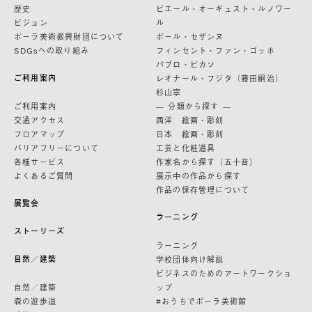
歴史
ピエール・オーギュスト・ルノワー
ビジョン
ル
ポーラ美術振興財団について
ポール・セザンヌ
SDGsへの取り組み
フィンセント・ファン・ゴッホ
パブロ・ピカソ
ご利用案内
レオナール・フジタ（藤田嗣治）
杉山寧
ご利用案内
— 分類から探す —
交通アクセス
西洋 絵画・彫刻
フロアマップ
日本 絵画・彫刻
バリアフリーについて
工芸と化粧道具
各種サービス
作家名から探す（五十音）
よくあるご質問
展示中の作品から探す
作品の保存管理について
展覧会
ラーニング
ストーリーズ
ラーニング
自然／建築
学校団体向け解説
ビジネスのためのアートワークショ
自然／建築
ップ
森の遊歩道
#おうちでポーラ美術館