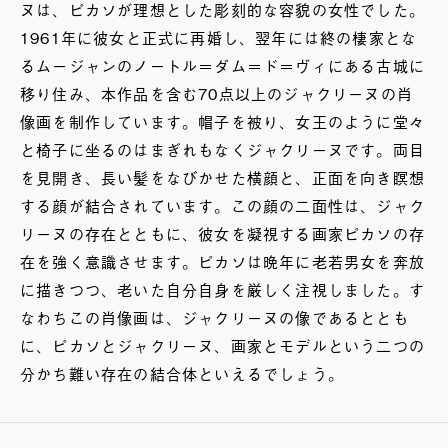
ヌは、ピカソが理想とした彫刻的な容貌の女性でした。
1961年に彼女と正式に再婚し、翌年には終の棲家とな
るムージャンのノートル＝ダム＝ド＝ヴィにある古城に
移り住み、本作品を含む70点以上のジャクリーヌの肖
像画を制作しています。帽子を被り、女王のように堂々
と椅子に坐るのはまぎれもなくジャクリーヌです。両目
を見開き、長い髪をなびかせた横顔と、正面を向き瞑想
する顔が結合されています。この顔の二面性は、ジャク
リーヌの存在とともに、彼女を凝視する画家ピカソの存
在を強く意識させます。ピカソは晩年に老若男女を奔放
に描きつつ、老いた自分自身を厳しく注視しました。す
なわちこの肖像画は、ジャクリーヌの像であるととも
に、ピカソとジャクリーヌ、画家とモデルという二つの
分かち難い存在の結合体といえるでしょう。