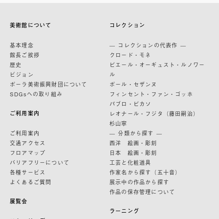
美術館について
コレクション
基本理念
— コレクションの代表作 —
館長ご挨拶
クロード・モネ
歴史
ピエール・オーギュスト・ルノワー
ビジョン
ル
ポーラ美術振興財団について
ポール・セザンヌ
SDGsへの取り組み
フィンセント・ファン・ゴッホ
パブロ・ピカソ
ご利用案内
レオナール・フジタ（藤田嗣治）
杉山寧
ご利用案内
— 分類から探す —
交通アクセス
西洋 絵画・彫刻
フロアマップ
日本 絵画・彫刻
バリアフリーについて
工芸と化粧道具
各種サービス
作家名から探す（五十音）
よくあるご質問
展示中の作品から探す
作品の保存管理について
展覧会
ラーニング