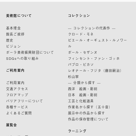
美術館について
コレクション
基本理念
— コレクションの代表作 —
館長ご挨拶
クロード・モネ
歴史
ピエール・オーギュスト・ルノワー
ビジョン
ル
ポーラ美術振興財団について
ポール・セザンヌ
SDGsへの取り組み
フィンセント・ファン・ゴッホ
パブロ・ピカソ
ご利用案内
レオナール・フジタ（藤田嗣治）
杉山寧
ご利用案内
— 分類から探す —
交通アクセス
西洋 絵画・彫刻
フロアマップ
日本 絵画・彫刻
バリアフリーについて
工芸と化粧道具
各種サービス
作家名から探す（五十音）
よくあるご質問
展示中の作品から探す
作品の保存管理について
展覧会
ラーニング