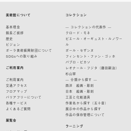
美術館について
コレクション
基本理念
— コレクションの代表作 —
館長ご挨拶
クロード・モネ
歴史
ピエール・オーギュスト・ルノワー
ビジョン
ル
ポーラ美術振興財団について
ポール・セザンヌ
SDGsへの取り組み
フィンセント・ファン・ゴッホ
パブロ・ピカソ
ご利用案内
レオナール・フジタ（藤田嗣治）
杉山寧
ご利用案内
— 分類から探す —
交通アクセス
西洋 絵画・彫刻
フロアマップ
日本 絵画・彫刻
バリアフリーについて
工芸と化粧道具
各種サービス
作家名から探す（五十音）
よくあるご質問
展示中の作品から探す
作品の保存管理について
展覧会
ラーニング