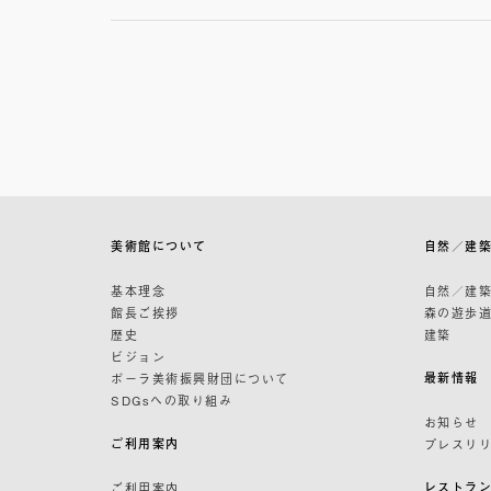
美術館について
自然／建
基本理念
自然／建
館長ご挨拶
森の遊歩
歴史
建築
ビジョン
最新情報
ポーラ美術振興財団について
SDGsへの取り組み
お知らせ
ご利用案内
プレスリ
レストラ
ご利用案内