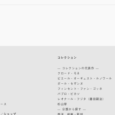
築
コレクション
築
— コレクションの代表作 —
道
クロード・モネ
ピエール・オーギュスト・ルノワール
ポール・セザンヌ
フィンセント・ファン・ゴッホ
パブロ・ピカソ
レオナール・フジタ（藤田嗣治）
リース
杉山寧
— 分類から探す —
ン／ショップ
西洋 絵画・彫刻