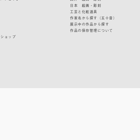
日本 絵画・彫刻
ン
工芸と化粧道具
作家名から探す（五十音）
展示中の作品から探す
作品の保存管理について
ンショップ