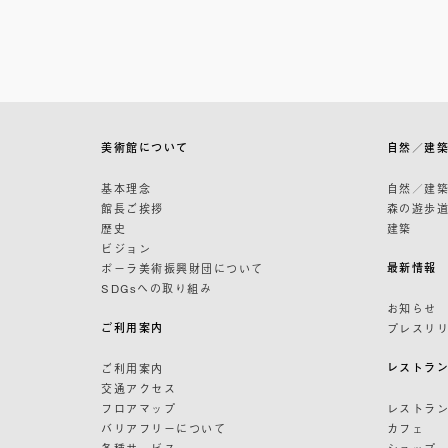
美術館について
自然／建
基本理念
自然／建
館長ご挨拶
森の遊歩
歴史
建築
ビジョン
最新情報
ポーラ美術振興財団について
SDGsへの取り組み
お知らせ
ご利用案内
プレスリ
レストラ
ご利用案内
交通アクセス
フロアマップ
レストラ
バリアフリーについて
カフェ
各種サービス
ショップ