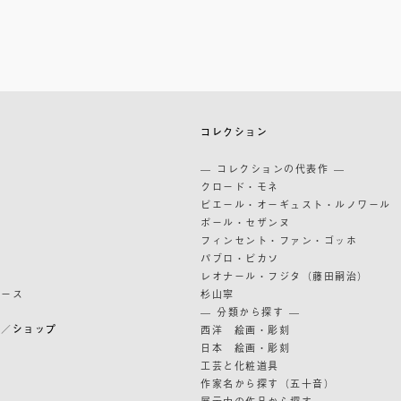
築
コレクション
築
— コレクションの代表作 —
道
クロード・モネ
ピエール・オーギュスト・ルノワール
ポール・セザンヌ
フィンセント・ファン・ゴッホ
パブロ・ピカソ
レオナール・フジタ（藤田嗣治）
リース
杉山寧
— 分類から探す —
ン／ショップ
西洋 絵画・彫刻
日本 絵画・彫刻
ン
工芸と化粧道具
作家名から探す（五十音）
展示中の作品から探す