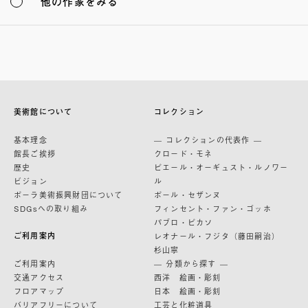
他の作家をみる
美術館について
コレクション
基本理念
— コレクションの代表作 —
館長ご挨拶
クロード・モネ
歴史
ピエール・オーギュスト・ルノワー
ビジョン
ル
ポーラ美術振興財団について
ポール・セザンヌ
SDGsへの取り組み
フィンセント・ファン・ゴッホ
パブロ・ピカソ
ご利用案内
レオナール・フジタ（藤田嗣治）
杉山寧
ご利用案内
— 分類から探す —
交通アクセス
西洋 絵画・彫刻
フロアマップ
日本 絵画・彫刻
バリアフリーについて
工芸と化粧道具