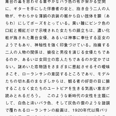
舞台の幕を思わせる華やかなバラ色の布が架かる空間
に、ギターを手にした伴奏者の女と、抱き合う二人の人
物が、やわらかな薄絹の衣装の裾から白い肢体を顕（あ
らわ）にしてポーズをとっている。黒い瞳にピンク色の
口紅と頬紅だけで示唆された女たちの顔立ちは、濃い化
粧が施された舞台女優、あるいは神事に奉仕する巫女の
ようでもあり、神秘性を強く印象づけている。抱擁する
二人の人物の関係は、娘役と男役を演じる女優たちであ
るのか、あるいは女同士の恋人たちであるのか定かでは
ない。謎めいた恋物語をさまざまに惹起させるその曖昧
さこそ、ローランサンの意図するところであり、モデル
たちの切れ長のまなざしからは、観る者の好奇の目に臆
することなく女たちのユートピアを生きる気高い意志が
読みとれるだろう。 このような新時代の女性を主題に
して、白色と淡いバラ色、そして灰色の雲のような諧調
で覆われるローランサンの絵画は、1920年代以降パリ