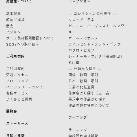
美術館について
コレクション
基本理念
— コレクションの代表作 —
館長ご挨拶
クロード・モネ
歴史
ピエール・オーギュスト・ルノワー
ビジョン
ル
ポーラ美術振興財団について
ポール・セザンヌ
SDGsへの取り組み
フィンセント・ファン・ゴッホ
パブロ・ピカソ
ご利用案内
レオナール・フジタ（藤田嗣治）
杉山寧
ご利用案内
— 分類から探す —
交通アクセス
西洋 絵画・彫刻
フロアマップ
日本 絵画・彫刻
バリアフリーについて
工芸と化粧道具
各種サービス
作家名から探す（五十音）
よくあるご質問
展示中の作品から探す
作品の保存管理について
展覧会
ラーニング
ストーリーズ
ラーニング
自然／建築
学校団体向け解説