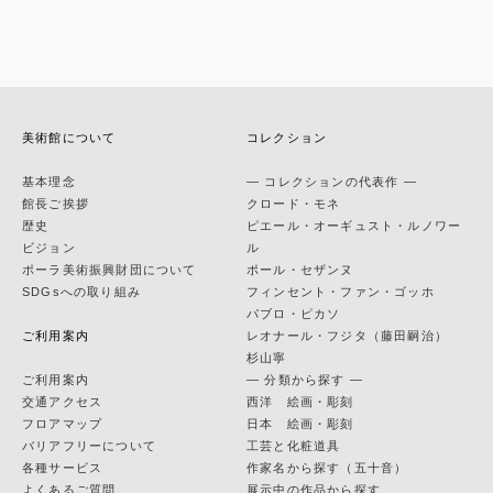
美術館について
コレクション
基本理念
— コレクションの代表作 —
館長ご挨拶
クロード・モネ
歴史
ピエール・オーギュスト・ルノワー
ビジョン
ル
ポーラ美術振興財団について
ポール・セザンヌ
SDGsへの取り組み
フィンセント・ファン・ゴッホ
パブロ・ピカソ
ご利用案内
レオナール・フジタ（藤田嗣治）
杉山寧
ご利用案内
— 分類から探す —
交通アクセス
西洋 絵画・彫刻
フロアマップ
日本 絵画・彫刻
バリアフリーについて
工芸と化粧道具
各種サービス
作家名から探す（五十音）
よくあるご質問
展示中の作品から探す