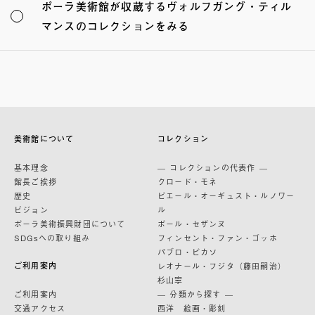
ポーラ美術館が収蔵するヴォルフガング・ティル
マンスのコレクションをみる
美術館について
コレクション
基本理念
— コレクションの代表作 —
館長ご挨拶
クロード・モネ
歴史
ピエール・オーギュスト・ルノワー
ビジョン
ル
ポーラ美術振興財団について
ポール・セザンヌ
SDGsへの取り組み
フィンセント・ファン・ゴッホ
パブロ・ピカソ
ご利用案内
レオナール・フジタ（藤田嗣治）
杉山寧
ご利用案内
— 分類から探す —
交通アクセス
西洋 絵画・彫刻