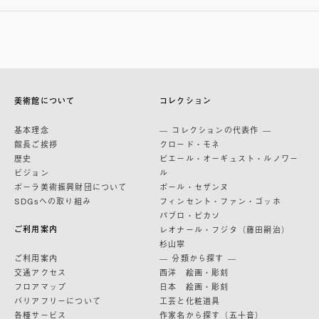
美術館について
コレクション
基本理念
— コレクションの代表作 —
館長ご挨拶
クロード・モネ
歴史
ピエール・オーギュスト・ルノワー
ビジョン
ル
ポーラ美術振興財団について
ポール・セザンヌ
SDGsへの取り組み
フィンセント・ファン・ゴッホ
パブロ・ピカソ
ご利用案内
レオナール・フジタ（藤田嗣治）
杉山寧
ご利用案内
— 分類から探す —
交通アクセス
西洋 絵画・彫刻
フロアマップ
日本 絵画・彫刻
バリアフリーについて
工芸と化粧道具
各種サービス
作家名から探す（五十音）