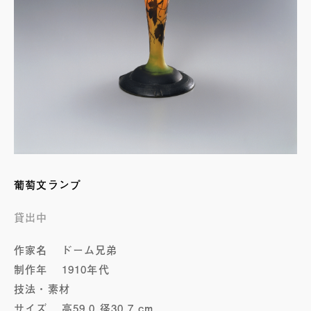
葡萄文ランプ
貸出中
作家名
ドーム兄弟
制作年
1910年代
技法・素材
サイズ
高59.0 径30.7 cm