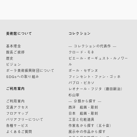
美術館について
コレクション
基本理念
— コレクションの代表作 —
館長ご挨拶
クロード・モネ
歴史
ピエール・オーギュスト・ルノワー
ビジョン
ル
ポーラ美術振興財団について
ポール・セザンヌ
SDGsへの取り組み
フィンセント・ファン・ゴッホ
パブロ・ピカソ
ご利用案内
レオナール・フジタ（藤田嗣治）
杉山寧
ご利用案内
— 分類から探す —
交通アクセス
西洋 絵画・彫刻
フロアマップ
日本 絵画・彫刻
バリアフリーについて
工芸と化粧道具
各種サービス
作家名から探す（五十音）
よくあるご質問
展示中の作品から探す