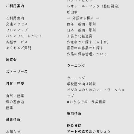
ご利用案内
レオナール・フジタ（藤田嗣治）
杉山寧
ご利用案内
— 分類から探す —
交通アクセス
西洋 絵画・彫刻
フロアマップ
日本 絵画・彫刻
バリアフリーについて
工芸と化粧道具
各種サービス
作家名から探す（五十音）
よくあるご質問
展示中の作品から探す
作品の保存管理について
展覧会
ラーニング
ストーリーズ
ラーニング
自然／建築
学校団体向け解説
ビジネスのためのアートワークショ
自然／建築
ップ
森の遊歩道
#おうちでポーラ美術館
建築
採用情報
最新情報
館長日誌
アートの森で逢いましょう
お知らせ