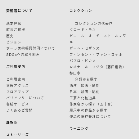
美術館について
コレクション
基本理念
— コレクションの代表作 —
館長ご挨拶
クロード・モネ
歴史
ピエール・オーギュスト・ルノワー
ビジョン
ル
ポーラ美術振興財団について
ポール・セザンヌ
SDGsへの取り組み
フィンセント・ファン・ゴッホ
パブロ・ピカソ
ご利用案内
レオナール・フジタ（藤田嗣治）
杉山寧
ご利用案内
— 分類から探す —
交通アクセス
西洋 絵画・彫刻
フロアマップ
日本 絵画・彫刻
バリアフリーについて
工芸と化粧道具
各種サービス
作家名から探す（五十音）
よくあるご質問
展示中の作品から探す
作品の保存管理について
展覧会
ラーニング
ストーリーズ