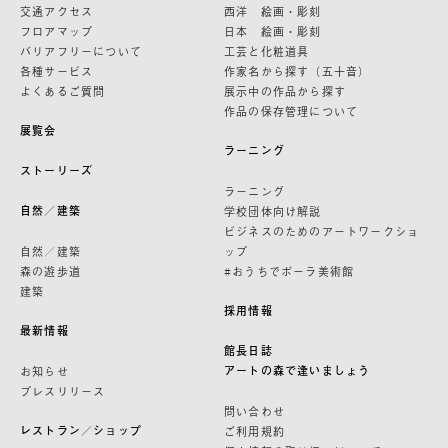
交通アクセス
西洋 絵画・彫刻
フロアマップ
日本 絵画・彫刻
バリアフリーについて
工芸と化粧道具
各種サービス
作家名から探す（五十音）
よくあるご質問
展示中の作品から探す
作品の保存管理について
展覧会
ラーニング
ストーリーズ
ラーニング
自然／建築
学校団体向け解説
ビジネスのためのアートワークショ
自然／建築
ップ
森の遊歩道
#おうちでポーラ美術館
建築
採用情報
最新情報
館長日誌
アートの森で逢いましょう
お知らせ
プレスリリース
問い合わせ
レストラン／ショップ
ご利用規約