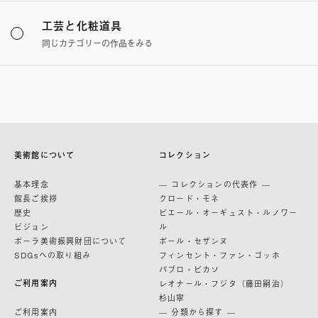
工芸と化粧道具
同じカテゴリーの作品をみる
美術館について
コレクション
基本理念
— コレクションの代表作 —
館長ご挨拶
クロード・モネ
歴史
ピエール・オーギュスト・ルノワー
ビジョン
ル
ポーラ美術振興財団について
ポール・セザンヌ
SDGsへの取り組み
フィンセント・ファン・ゴッホ
パブロ・ピカソ
ご利用案内
レオナール・フジタ（藤田嗣治）
杉山寧
ご利用案内
— 分類から探す —