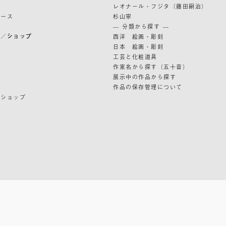
レオナール・フジタ（藤田嗣治）
リース
杉山寧
— 分類から探す —
ン／ショップ
西洋 絵画・彫刻
日本 絵画・彫刻
ン
工芸と化粧道具
作家名から探す（五十音）
展示中の作品から探す
作品の保存管理について
ンショップ