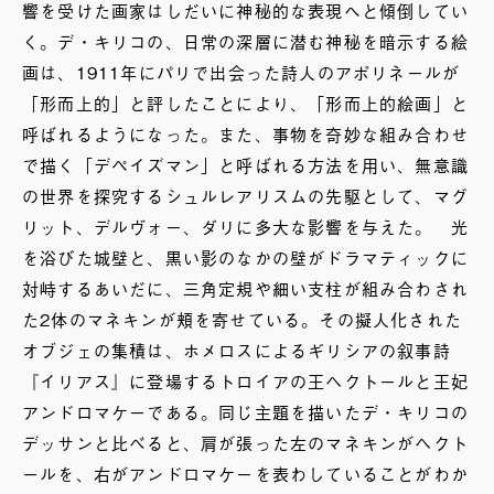
響を受けた画家はしだいに神秘的な表現へと傾倒してい
く。デ・キリコの、日常の深層に潜む神秘を暗示する絵
画は、1911年にパリで出会った詩人のアポリネールが
「形而上的」と評したことにより、「形而上的絵画」と
呼ばれるようになった。また、事物を奇妙な組み合わせ
で描く「デペイズマン」と呼ばれる方法を用い、無意識
の世界を探究するシュルレアリスムの先駆として、マグ
リット、デルヴォー、ダリに多大な影響を与えた。 光
を浴びた城壁と、黒い影のなかの壁がドラマティックに
対峙するあいだに、三角定規や細い支柱が組み合わされ
た2体のマネキンが頬を寄せている。その擬人化された
オブジェの集積は、ホメロスによるギリシアの叙事詩
『イリアス』に登場するトロイアの王ヘクトールと王妃
アンドロマケーである。同じ主題を描いたデ・キリコの
デッサンと比べると、肩が張った左のマネキンがヘクト
ールを、右がアンドロマケーを表わしていることがわか