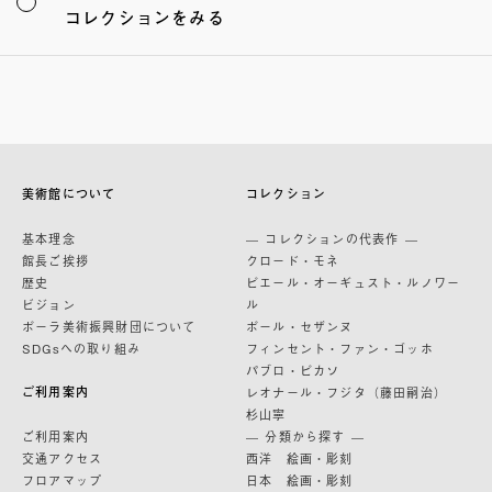
コレクションをみる
美術館について
コレクション
基本理念
— コレクションの代表作 —
館長ご挨拶
クロード・モネ
歴史
ピエール・オーギュスト・ルノワー
ビジョン
ル
ポーラ美術振興財団について
ポール・セザンヌ
SDGsへの取り組み
フィンセント・ファン・ゴッホ
パブロ・ピカソ
ご利用案内
レオナール・フジタ（藤田嗣治）
杉山寧
ご利用案内
— 分類から探す —
交通アクセス
西洋 絵画・彫刻
フロアマップ
日本 絵画・彫刻