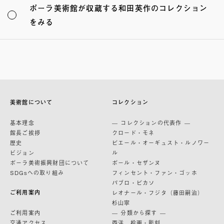
ポーラ美術館が収蔵する和田英作のコレクション
をみる
美術館について
コレクション
基本理念
— コレクションの代表作 —
館長ご挨拶
クロード・モネ
歴史
ピエール・オーギュスト・ルノワー
ビジョン
ル
ポーラ美術振興財団について
ポール・セザンヌ
SDGsへの取り組み
フィンセント・ファン・ゴッホ
パブロ・ピカソ
ご利用案内
レオナール・フジタ（藤田嗣治）
杉山寧
ご利用案内
— 分類から探す —
交通アクセス
西洋 絵画・彫刻