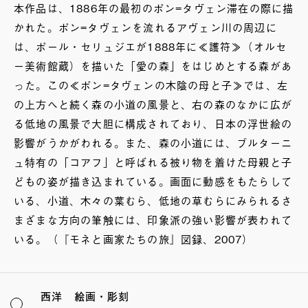
本作品は、1886年の最初のポン=タヴェン滞在の際に描
かれた。ポン=タヴェンを流れるアヴェン川の周辺に
は、ポール・セリュジエが1888年に≪護符≫（オルセ
ー美術館蔵）を描いた「愛の森」をはじめとする森があ
った。この≪ポン=タヴェンの木陰の母と子≫では、左
の上方へと続く森の小道の風景と、右の森のなかに広が
る低地の風景で大胆に構成されており、日本の浮世絵の
影響がうかがわれる。また、森の小道には、ブルターニ
ュ特有の「コアフ」と呼ばれる被り物を着けた母親と子
どもの姿が描き込まれている。画面に動感をもたらして
いる、小道、木々の葉むら、低地の草むらにみられるさ
まざまな方向の筆触には、印象派の強い影響が表われて
いる。（『モネと画家たちの旅』図録、2007）
西洋 絵画・彫刻