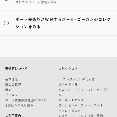
同じカテゴリーの作品をみる
ポーラ美術館が収蔵するポール･ゴーガンのコレク
ションをみる
美術館について
コレクション
基本理念
— コレクションの代表作 —
館長ご挨拶
クロード・モネ
歴史
ピエール・オーギュスト・ルノワー
ビジョン
ル
ポーラ美術振興財団について
ポール・セザンヌ
SDGsへの取り組み
フィンセント・ファン・ゴッホ
パブロ・ピカソ
ご利用案内
レオナール・フジタ（藤田嗣治）