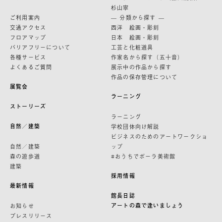
杉山寧
ご利用案内
— 分類から探す —
交通アクセス
西洋 絵画・彫刻
フロアマップ
日本 絵画・彫刻
バリアフリーについて
工芸と化粧道具
各種サービス
作家名から探す（五十音）
よくあるご質問
展示中の作品から探す
作品の保存管理について
展覧会
ラーニング
ストーリーズ
ラーニング
自然／建築
学校団体向け解説
ビジネスのためのアートワークショ
自然／建築
ップ
森の遊歩道
#おうちでポーラ美術館
建築
採用情報
最新情報
館長日誌
アートの森で逢いましょう
お知らせ
プレスリリース