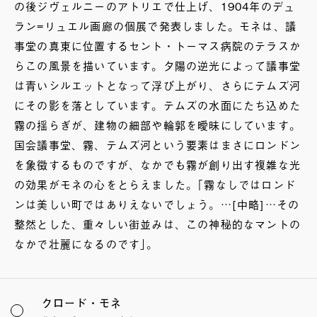
の後ジヴェルニーのアトリエで仕上げ、1904年のデュ
ラン=リュエル画廊の個展で発表しました。モネは、議
事堂の真東に位置するセント・トーマス病院のテラスか
らこの風景を描いています。夕陽の逆光によって議事堂
は青いシルエットとなって浮び上がり、さらにテムズ河
にその影を落としています。テムズの水面にたち込めた
霧の揺らぎが、建物の細部や輪郭を曖昧にしています。
国会議事堂、霧、テムズ河という要素はまさにロンドン
を象徴するものですが、なかでも霧が創り出す複雑な光
の効果がモネの心をとらえました。｢霧なしではロンド
ンは美しい町ではありえないでしょう。…[中略]…その
整然とした、重々しい街並みは、この神秘的なマントの
なかで壮麗になるのです｣。
クロード・モネ