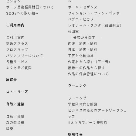
ビジョン
ル
ポーラ美術振興財団について
ポール・セザンヌ
SDGsへの取り組み
フィンセント・ファン・ゴッホ
パブロ・ピカソ
ご利用案内
レオナール・フジタ（藤田嗣治）
杉山寧
ご利用案内
— 分類から探す —
交通アクセス
西洋 絵画・彫刻
フロアマップ
日本 絵画・彫刻
バリアフリーについて
工芸と化粧道具
各種サービス
作家名から探す（五十音）
よくあるご質問
展示中の作品から探す
作品の保存管理について
展覧会
ラーニング
ストーリーズ
ラーニング
自然／建築
学校団体向け解説
ビジネスのためのアートワークショ
自然／建築
ップ
森の遊歩道
#おうちでポーラ美術館
建築
採用情報