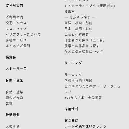
ご利用案内
レオナール・フジタ（藤田嗣治）
杉山寧
ご利用案内
— 分類から探す —
交通アクセス
西洋 絵画・彫刻
フロアマップ
日本 絵画・彫刻
バリアフリーについて
工芸と化粧道具
各種サービス
作家名から探す（五十音）
よくあるご質問
展示中の作品から探す
作品の保存管理について
展覧会
ラーニング
ストーリーズ
ラーニング
自然／建築
学校団体向け解説
ビジネスのためのアートワークショ
自然／建築
ップ
森の遊歩道
#おうちでポーラ美術館
建築
採用情報
最新情報
館長日誌
アートの森で逢いましょう
お知らせ