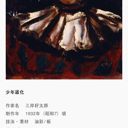
少年道化
作家名
三岸好太郎
制作年
1932年（昭和7）頃
技法・素材
油彩/板