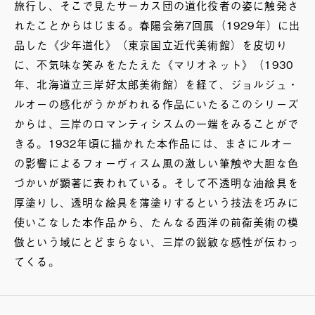
旅行し、そこで見たサーカス団の道化役者の姿に触発さ
れたことからはじまる。春陽会第7回展（1929年）に出
品した《少年道化》（東京国立近代美術館）を皮切り
に、不気味な笑みをたたえた《マリオネット》（1930
年、北海道立三岸好太郎美術館）を経て、ジョルジュ・
ルオーの感化がうかがわれる作品にいたるこのシリーズ
からは、三岸のロマンティシスムの一端をみることがで
きる。1932年頃に描かれた本作品には、まさにルオー
の影響によるフォーヴィスム風の激しい筆触や大胆な色
づかいが顕著に表われている。そして不透明な油絵具を
厚塗りし、透明な絵具を薄塗りするという技法を巧みに
使いこなした本作品から、たんなる西洋の前衛美術の模
倣という域にとどまらない、三岸の鋭敏な感性が伝わっ
てくる。