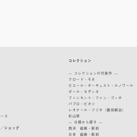
築
コレクション
築
— コレクションの代表作 —
道
クロード・モネ
ピエール・オーギュスト・ルノワール
ポール・セザンヌ
フィンセント・ファン・ゴッホ
パブロ・ピカソ
レオナール・フジタ（藤田嗣治）
リース
杉山寧
— 分類から探す —
ン／ショップ
西洋 絵画・彫刻
日本 絵画・彫刻