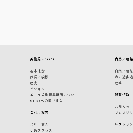
美術館について
自然／建
基本理念
自然／建
館長ご挨拶
森の遊歩
歴史
建築
ビジョン
最新情報
ポーラ美術振興財団について
SDGsへの取り組み
お知らせ
ご利用案内
プレスリ
レストラ
ご利用案内
交通アクセス